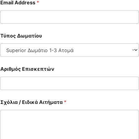
Email Address
*
*
Τύπος Δωματίου
Σ
χ
ό
λ
ι
α
Αριθμός Επισκεπτών
Τ
Η
Λ
Ε
Φ
Ω
Σχόλια / Ειδικά Αιτήματα
*
Ν
Ο