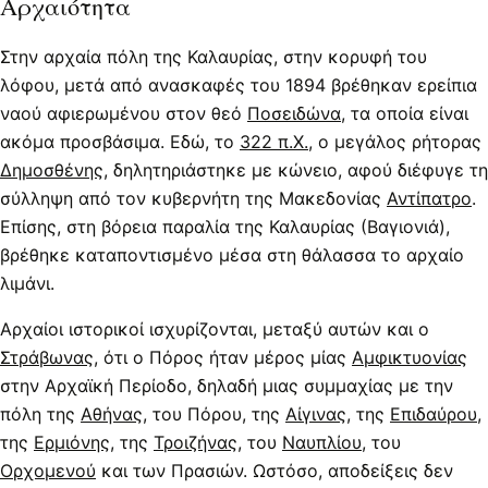
Αρχαιότητα
Στην αρχαία πόλη της Καλαυρίας, στην κορυφή του
λόφου, μετά από ανασκαφές του 1894 βρέθηκαν ερείπια
ναού αφιερωμένου στον θεό
Ποσειδώνα
, τα οποία είναι
ακόμα προσβάσιμα. Εδώ, το
322 π.Χ.
, ο μεγάλος ρήτορας
Δημοσθένης
, δηλητηριάστηκε με κώνειο, αφού διέφυγε τη
σύλληψη από τον κυβερνήτη της Μακεδονίας
Αντίπατρο
.
Επίσης, στη βόρεια παραλία της Καλαυρίας (Βαγιονιά),
βρέθηκε καταποντισμένο μέσα στη θάλασσα το αρχαίο
λιμάνι.
Αρχαίοι ιστορικοί ισχυρίζονται, μεταξύ αυτών και ο
Στράβωνας
, ότι ο Πόρος ήταν μέρος μίας
Αμφικτυονίας
στην Αρχαϊκή Περίοδο, δηλαδή μιας συμμαχίας με την
πόλη της
Αθήνας
, του Πόρου, της
Αίγινας
, της
Επιδαύρου
,
της
Ερμιόνης
, της
Τροιζήνας
, του
Ναυπλίου
, του
Ορχομενού
και των Πρασιών. Ωστόσο, αποδείξεις δεν