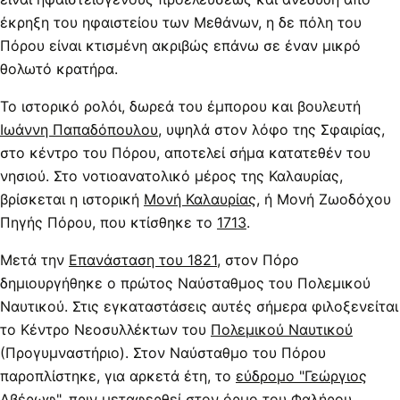
έκρηξη του ηφαιστείου των Μεθάνων, η δε πόλη του
Πόρου είναι κτισμένη ακριβώς επάνω σε έναν μικρό
θολωτό κρατήρα.
Το ιστορικό ρολόι, δωρεά του έμπορου και βουλευτή
Ιωάννη Παπαδόπουλου
, υψηλά στον λόφο της Σφαιρίας,
στο κέντρο του Πόρου, αποτελεί σήμα κατατεθέν του
νησιού. Στο νοτιοανατολικό μέρος της Καλαυρίας,
βρίσκεται η ιστορική
Μονή Καλαυρίας
, ή Μονή Ζωοδόχου
Πηγής Πόρου, που κτίσθηκε το
1713
.
Μετά την
Επανάσταση του 1821
, στον Πόρο
δημιουργήθηκε ο πρώτος Ναύσταθμος του Πολεμικού
Ναυτικού. Στις εγκαταστάσεις αυτές σήμερα φιλοξενείται
το Κέντρο Νεοσυλλέκτων του
Πολεμικού Ναυτικού
(Προγυμναστήριο). Στον Ναύσταθμο του Πόρου
παροπλίστηκε, για αρκετά έτη, το
εύδρομο "Γεώργιος
Αβέρωφ"
, πριν μεταφερθεί στον όρμο του Φαλήρου.